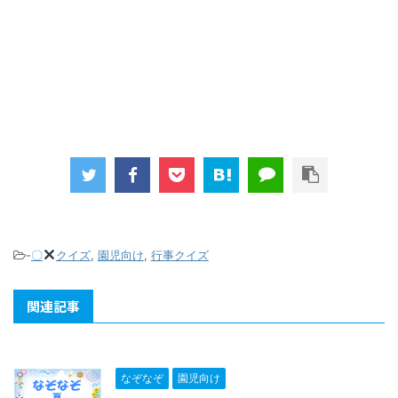
-
〇
クイズ
,
園児向け
,
行事クイズ
関連記事
なぞなぞ
園児向け