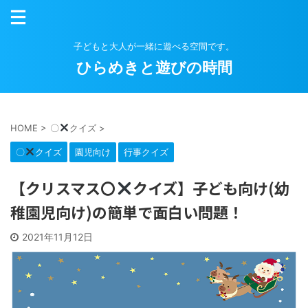
子どもと大人が一緒に遊べる空間です。
ひらめきと遊びの時間
HOME
>
〇
クイズ
>
〇
クイズ
園児向け
行事クイズ
【クリスマス〇
クイズ】子ども向け(幼
稚園児向け)の簡単で面白い問題！
2021年11月12日