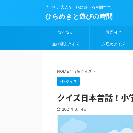
子どもと大人が一緒に遊べる空間です。
ひらめきと遊びの時間
なぞなぞ
園児向け
並び替えクイズ
穴埋めクイズ
HOME
>
3拓クイズ
>
3拓クイズ
クイズ日本昔話！小
2021年6月4日