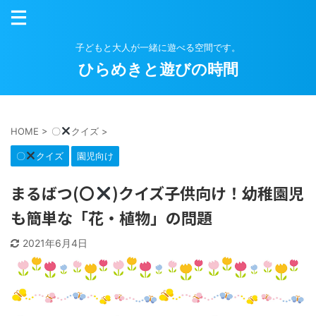
子どもと大人が一緒に遊べる空間です。
ひらめきと遊びの時間
HOME
>
〇
クイズ
>
〇
クイズ
園児向け
まるばつ(〇
)クイズ子供向け！幼稚園児
も簡単な「花・植物」の問題
2021年6月4日