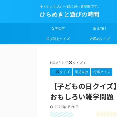
子どもと大人が一緒に遊べる空間です。
ひらめきと遊びの時間
なぞなぞ
園児向け
並び替えクイズ
穴埋めクイズ
HOME
>
〇
クイズ
>
〇
クイズ
園児向け
行事クイズ
【子どもの日クイズ
おもしろい雑学問題
2025年1月29日