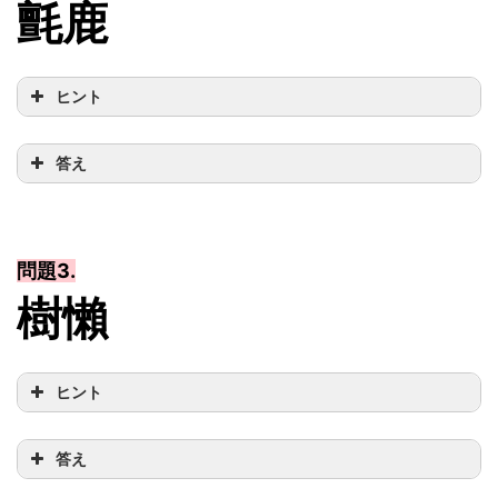
氈鹿
ヒント
答え
問題3.
樹懶
ヒント
答え