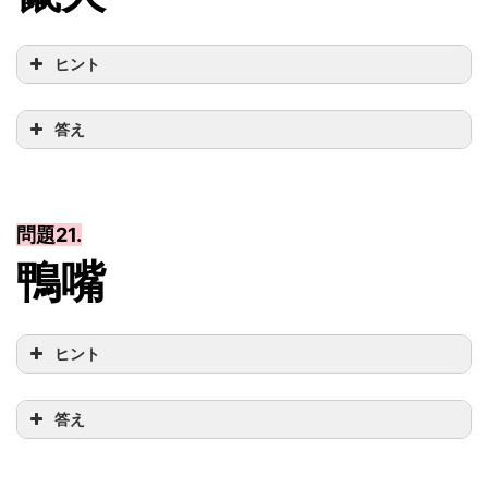
ヒント
答え
問題21.
鴨嘴
ヒント
答え