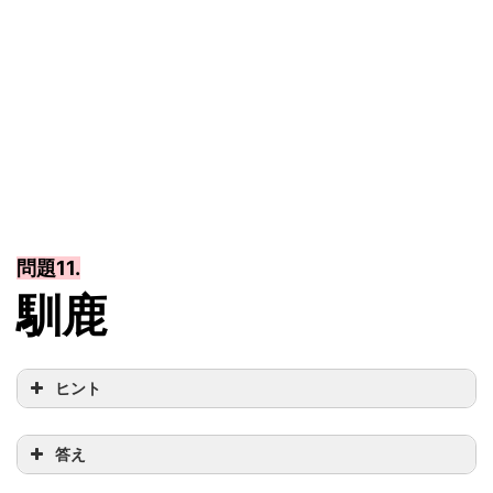
問題11.
馴鹿
ヒント
答え